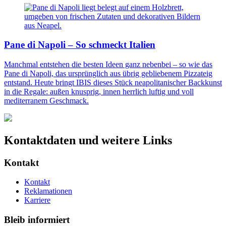
Pane di Napoli – So schmeckt Italien
Manchmal entstehen die besten Ideen ganz nebenbei – so wie das
Pane di Napoli, das ursprünglich aus übrig gebliebenem Pizzateig
entstand. Heute bringt IBIS dieses Stück neapolitanischer Backkunst
in die Regale: außen knusprig, innen herrlich luftig und voll
mediterranem Geschmack.
Kontaktdaten und weitere Links
Kontakt
Kontakt
Reklamationen
Karriere
Bleib informiert