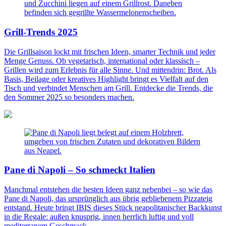
Grill-Trends 2025
Die Grillsaison lockt mit frischen Ideen, smarter Technik und jeder
Menge Genuss. Ob vegetarisch, international oder klassisch –
Grillen wird zum Erlebnis für alle Sinne. Und mittendrin: Brot. Als
Basis, Beilage oder kreatives Highlight bringt es Vielfalt auf den
Tisch und verbindet Menschen am Grill. Entdecke die Trends, die
den Sommer 2025 so besonders machen.
Pane di Napoli – So schmeckt Italien
Manchmal entstehen die besten Ideen ganz nebenbei – so wie das
Pane di Napoli, das ursprünglich aus übrig gebliebenem Pizzateig
entstand. Heute bringt IBIS dieses Stück neapolitanischer Backkunst
in die Regale: außen knusprig, innen herrlich luftig und voll
mediterranem Geschmack.