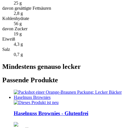
25 g
davon gesättigte Fettsäuren
2,8 g
Kohlenhydrate
56 g
davon Zucker
19 g
Eiweiß
4,3 g
Salz
0,7 g
Mindestens genauso lecker
Passende Produkte
Haselnuss Brownies - Glutenfrei